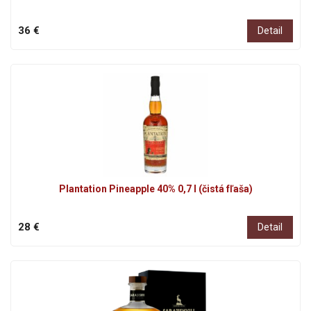
36 €
Detail
Plantation Pineapple 40% 0,7 l (čistá fľaša)
28 €
Detail