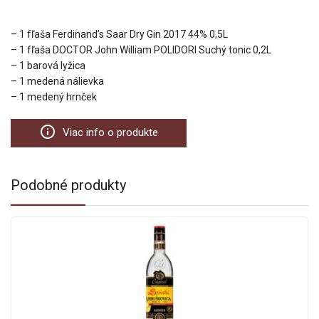
– 1 fľaša Ferdinand’s Saar Dry Gin 2017 44% 0,5L
– 1 fľaša DOCTOR John William POLIDORI Suchý tonic 0,2L
– 1 barová lyžica
– 1 medená nálievka
– 1 medený hrnček
info_outline
Viac info o produkte
Podobné produkty