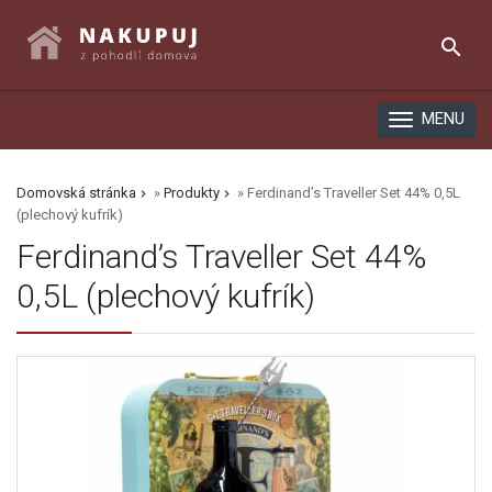
search
MENU
Domovská stránka
»
Produkty
»
Ferdinand’s Traveller Set 44% 0,5L
(plechový kufrík)
Ferdinand’s Traveller Set 44%
0,5L (plechový kufrík)