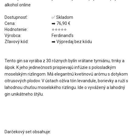
alkohol online
Dostupnosť:
✅ Skladom
Cena:
‎➡️ 76,90 €
Hodnotenie:
⭐⭐⭐⭐⭐
Výrobca:
Ferdinand’s
Zľavový kód:
‎➡️ Výpredaj bez kódu
Tento gin sa vyrába z 30 rôznych bylín vrátane tymiánu, trnky a
šípok. K jeho jedinečnosti prispievajú infúzie s polosladkým
moselským rizlingom. Má elegantnú kvetinovú arómu s dotykom
citrusových plodov. V ústach ožíva tón levandule, borievky a ruží s
lahodnou chuťou moselského rizlingu. Ide o vyvážený a lahodný
gin unikátneho štýlu.
Darčekový set obsahuje: