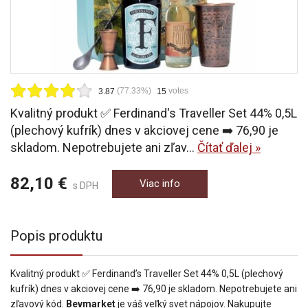
(77.33%)
votes
3.87
15
Kvalitný produkt ✅ Ferdinand's Traveller Set 44% 0,5L
(plechový kufrík) dnes v akciovej cene ‎➡️ 76,90 je
skladom. Nepotrebujete ani zľav...
Čítať ďalej »
82,10 €
Viac info
s DPH
Popis produktu
Kvalitný produkt ✅ Ferdinand’s Traveller Set 44% 0,5L (plechový
kufrík) dnes v akciovej cene ‎➡️ 76,90 je skladom. Nepotrebujete ani
zľavový kód.
Bevmarket
je váš veľký svet nápojov. Nakupujte