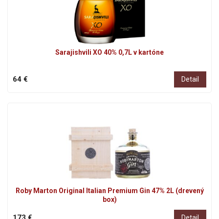
Sarajishvili XO 40% 0,7L v kartóne
64 €
Detail
Roby Marton Original Italian Premium Gin 47% 2L (drevený
box)
173 €
Detail