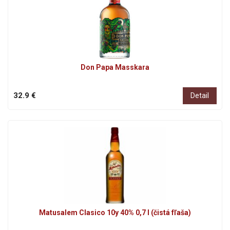
Don Papa Masskara
32.9 €
Detail
Matusalem Clasico 10y 40% 0,7 l (čistá fľaša)