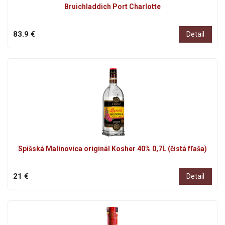
Bruichladdich Port Charlotte
83.9 €
Detail
Spišská Malinovica originál Kosher 40% 0,7L (čistá fľaša)
21 €
Detail